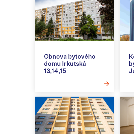
Obnova bytového
K
domu Irkutská
b
13,14,15
J