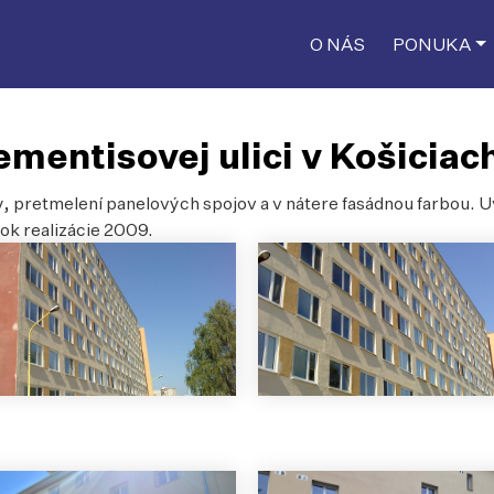
O NÁS
PONUKA
mentisovej ulici v Košiciac
y, pretmelení panelových spojov a v nátere fasádnou farbou. 
ok realizácie 2009.