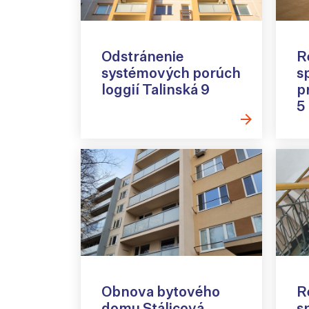
Odstránenie
R
systémových porúch
s
loggií Talinská 9
p
5
Obnova bytového
R
domu Stálicová
s