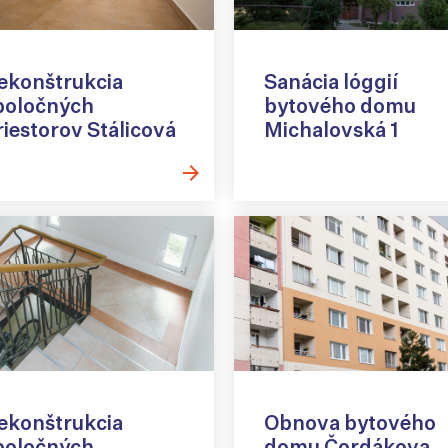
ekonštrukcia
Sanácia lóggií
poločných
bytového domu
riestorov Stálicová
Michalovská 1
ekonštrukcia
Obnova bytového
poločných
domu Čordákova