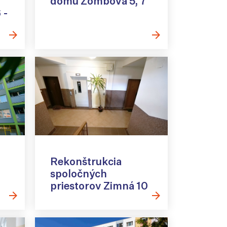
domu Zombova 5, 7
 -
Rekonštrukcia
spoločných
priestorov Zimná 10