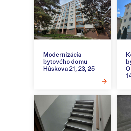
Modernizácia
K
bytového domu
b
Húskova 21, 23, 25
O
1