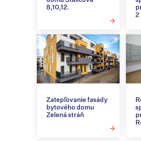
8,10,12.
p
2
Zatepľovanie fasády
R
bytového domu
s
Zelená stráň
p
R