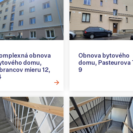
omplexná obnova
Obnova bytového
ytového domu,
domu, Pasteurova 
brancov mieru 12,
9
4