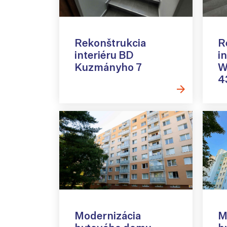
Rekonštrukcia
R
interiéru BD
i
Kuzmányho 7
W
4
Modernizácia
M