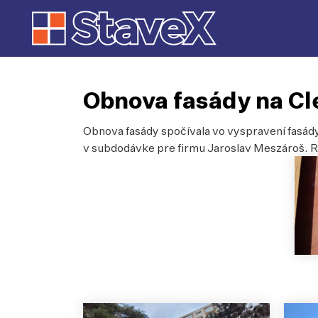
Obnova fasády na Cle
Obnova fasády spočívala vo vyspravení fasád
v subdodávke pre firmu Jaroslav Meszároš. R