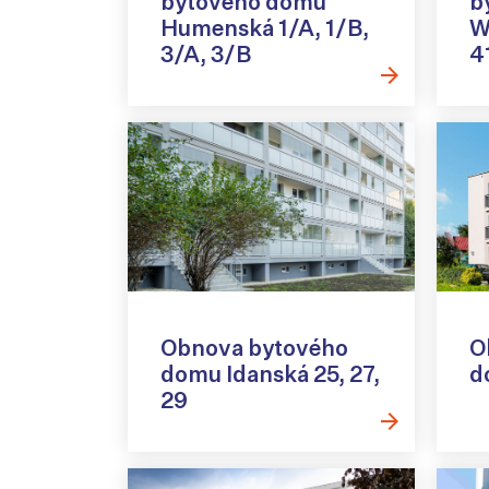
bytového domu
b
Humenská 1/A, 1/B,
W
3/A, 3/B
4
Obnova bytového
O
domu Idanská 25, 27,
d
29