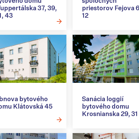
ytového domu
spoločných
uppertálska 37, 39,
priestorov Fejova 6
1, 43
12
bnova bytového
Sanácia loggií
omu Klátovská 45
bytového domu
Krosnianska 29, 31