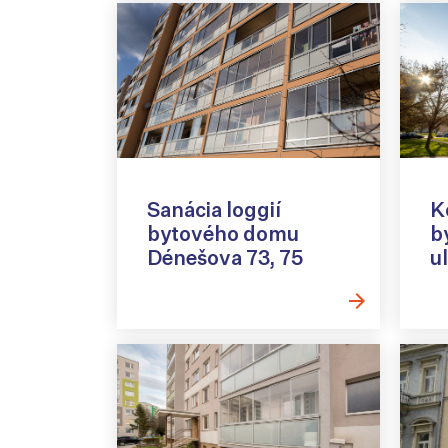
Sanácia loggií
K
bytového domu
b
Dénešova 73, 75
ul