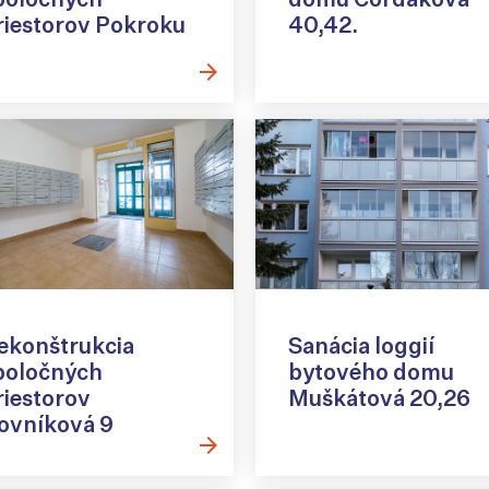
riestorov Pokroku
40,42.
ekonštrukcia
Sanácia loggií
poločných
bytového domu
riestorov
Muškátová 20,26
ovníková 9