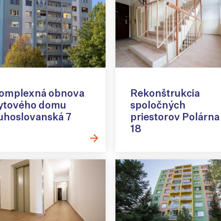
omplexná obnova
Rekonštrukcia
ytového domu
spoločných
uhoslovanská 7
priestorov Polárna
18