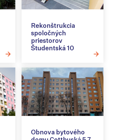
Rekonštrukcia
spoločných
priestorov
Študentská 10
Obnova bytového
domu Cottbuská 5,7