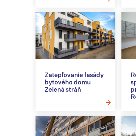
Zatepľovanie fasády
R
bytového domu
s
Zelená stráň
p
R