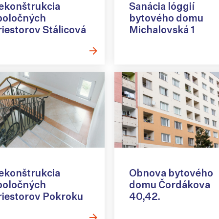
ekonštrukcia
Sanácia lóggií
poločných
bytového domu
riestorov Stálicová
Michalovská 1
ekonštrukcia
Obnova bytového
poločných
domu Čordákova
riestorov Pokroku
40,42.