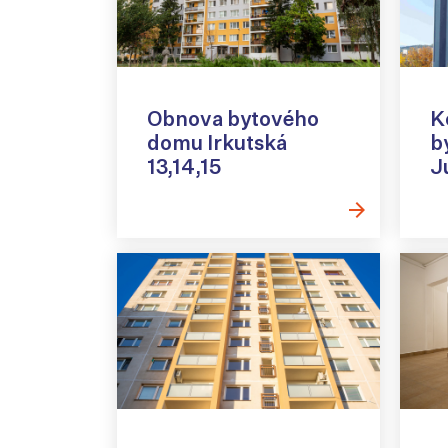
Obnova bytového
K
domu Irkutská
b
13,14,15
J