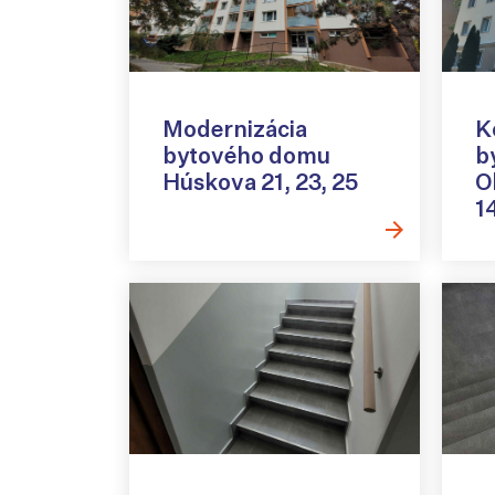
Modernizácia
K
bytového domu
b
Húskova 21, 23, 25
O
1