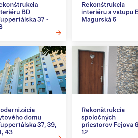
ekonštrukcia
Rekonštrukcia
nteriéru BD
interiéru a vstupu 
uppertálska 37 -
Magurská 6
3
odernizácia
Rekonštrukcia
ytového domu
spoločných
uppertálska 37, 39,
priestorov Fejova 6
1, 43
12