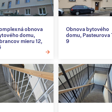
omplexná obnova
Obnova bytového
ytového domu,
domu, Pasteurova 
brancov mieru 12,
9
4