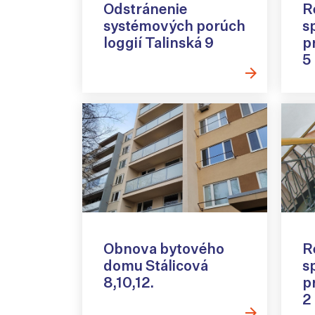
Odstránenie
R
systémových porúch
s
loggií Talinská 9
p
5
Obnova bytového
R
domu Stálicová
s
8,10,12.
p
2