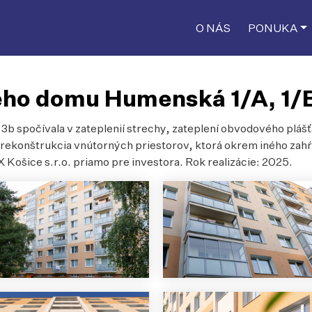
O NÁS
PONUKA
ého domu Humenská 1/A, 1/B
 spočívala v zateplenií strechy, zateplení obvodového plášťa 
rekonštrukcia vnútorných priestorov, ktorá okrem iného zahŕ
Košice s.r.o. priamo pre investora. Rok realizácie: 2025.