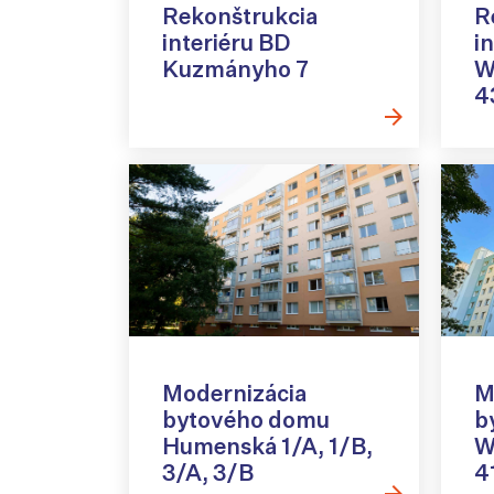
Rekonštrukcia
R
interiéru BD
i
Kuzmányho 7
W
4
Modernizácia
M
bytového domu
b
Humenská 1/A, 1/B,
W
3/A, 3/B
4