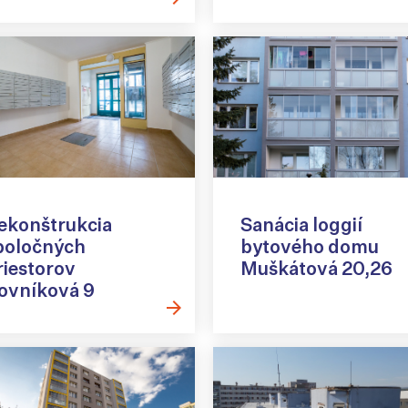
ekonštrukcia
Sanácia loggií
poločných
bytového domu
riestorov
Muškátová 20,26
ovníková 9