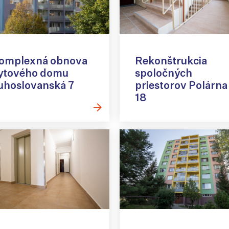
omplexná obnova
Rekonštrukcia
ytového domu
spoločných
uhoslovanská 7
priestorov Polárna
18