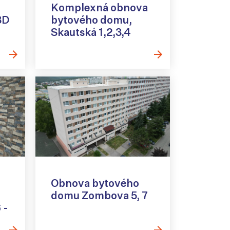
Komplexná obnova
BD
bytového domu,
Skautská 1,2,3,4
Obnova bytového
domu Zombova 5, 7
 -