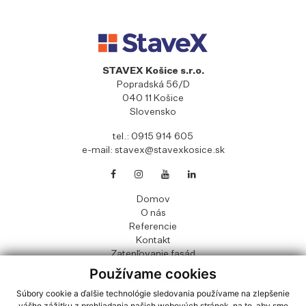
STAVEX Košice s.r.o.
Popradská 56/D
040 11 Košice
Slovensko
tel.:
0915 914 605
e-mail:
stavex@stavexkosice.sk
Domov
O nás
Referencie
Kontakt
Zatepľovanie fasád
Sanácia balkónov a logií
Používame cookies
Súbory Cookies
Súbory cookie a ďalšie technológie sledovania používame na zlepšenie
OOU
vášho zážitku z prehliadania našich webových stránok, na to, aby sme