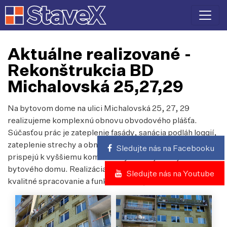
Aktuálne realizované -
Rekonštrukcia BD
Michalovská 25,27,29
Na bytovom dome na ulici Michalovská 25, 27, 29
realizujeme komplexnú obnovu obvodového plášťa.
Súčasťou prác je zateplenie fasády, sanácia podláh loggií,
zateplenie strechy a obnova ďalších detailov, ktoré
Sledujte nás na Facebooku
prispejú k vyššiemu komfortu bývania aj dlhšej životnosti
bytového domu. Realizácia prebieha s dôrazom na
Sledujte nás na Youtube
kvalitné spracovanie a funkčné detaily.