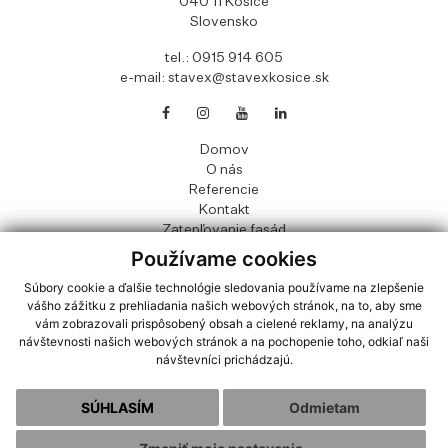
040 11 Košice
Slovensko
tel.:
0915 914 605
e-mail:
stavex@stavexkosice.sk
Domov
O nás
Referencie
Kontakt
Zatepľovanie fasád
Sanácia balkónov a logií
Používame cookies
Súbory Cookies
Súbory cookie a ďalšie technológie sledovania používame na zlepšenie
OOU
vášho zážitku z prehliadania našich webových stránok, na to, aby sme
Prepravný poriadok
vám zobrazovali prispôsobený obsah a cielené reklamy, na analýzu
Zatepľovanie a hydroizolácia striech
návštevnosti našich webových stránok a na pochopenie toho, odkiaľ naši
Hliníkové zábradlia a zasklenia
návštevníci prichádzajú.
Protiplesňové nátery a nátery fasád
Rekonštrukcie interiérov
SÚHLASÍM
Odmietam
Rekonštrukcie elektroinštalácie a zdravotechniky
Projekčná činnosť a financovanie